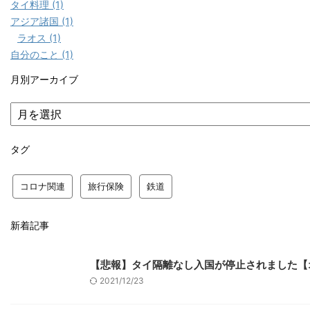
タイ料理 (1)
アジア諸国 (1)
ラオス (1)
自分のこと (1)
月別アーカイブ
タグ
コロナ関連
旅行保険
鉄道
新着記事
【悲報】タイ隔離なし入国が停止されました【
2021/12/23