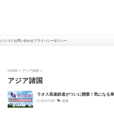
バンコク
お問い合わせ
プライバシーポリシー
HOME
>
アジア諸国
>
アジア諸国
ラオス高速鉄道がついに開業！気になる
2021/12/9
鉄道